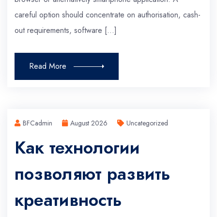
careful option should concentrate on authorisation, cash-
out requirements, software […]
Read More
BFCadmin
August 2026
Uncategorized
Как технологии
позволяют развить
креативность