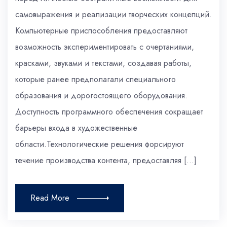
самовыражения и реализации творческих концепций.
Компьютерные приспособления предоставляют
возможность экспериментировать с очертаниями,
красками, звуками и текстами, создавая работы,
которые ранее предполагали специального
образования и дорогостоящего оборудования.
Доступность программного обеспечения сокращает
барьеры входа в художественные
области.Технологические решения форсируют
течение производства контента, предоставляя […]
Read More