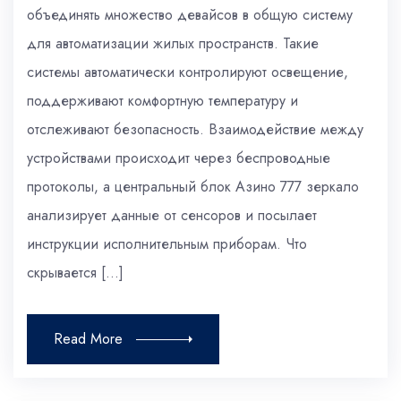
объединять множество девайсов в общую систему
для автоматизации жилых пространств. Такие
системы автоматически контролируют освещение,
поддерживают комфортную температуру и
отслеживают безопасность. Взаимодействие между
устройствами происходит через беспроводные
протоколы, а центральный блок Азино 777 зеркало
анализирует данные от сенсоров и посылает
инструкции исполнительным приборам. Что
скрывается […]
Read More