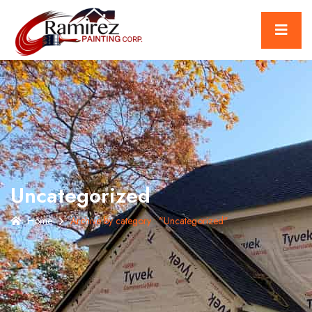
Uncategorized
Home
Archive by category : "Uncategorized"