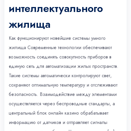
интеллектуального
жилища
Как функционируют новейшие системы умного
жилища Современные технологии обеспечивают
возможность соединять совокупность приборов в
единую сеть для автоматизации жилых пространств.
Такие системы автоматически контролируют свет,
сохраняют оптимальную температуру и отслеживают
безопасность. Взаимодействие между элементами
осуществляется через беспроводные стандарты, а
центральный блок онлайн казино обрабатывает
информацию от датчиков и отправляет сигналы