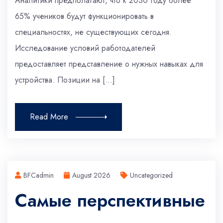
Аналитики предполагают, что к 2030 году более
65% учеников будут функционировать в
специальностях, не существующих сегодня.
Исследование условий работодателей
предоставляет представление о нужных навыках для
устройства. Позиции на […]
Read More
BFCadmin
August 2026
Uncategorized
Самые перспективные