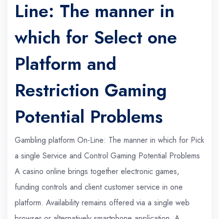
Line: The manner in
which for Select one
Platform and
Restriction Gaming
Potential Problems
Gambling platform On-Line: The manner in which for Pick
a single Service and Control Gaming Potential Problems
A casino online brings together electronic games,
funding controls and client customer service in one
platform. Availability remains offered via a single web
browser or alternatively smartphone application. A