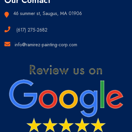
Our Contact
46 summer st, Saugus, MA 01906
(617) 275-2682
info@ramirez-painting-corp.com